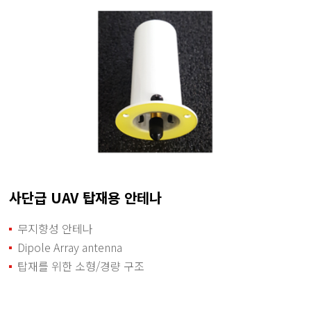
사단급 UAV 탑재용 안테나
무지향성 안테나
Dipole Array antenna
탑재를 위한 소형/경량 구조