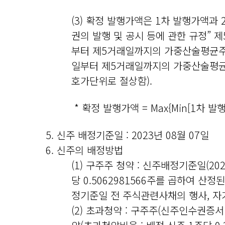
(3) 확정 발행가액은 1차 발행가액과 
권의 발행 및 공시 등에 관한 규정” 
부터 제5거래일까지의 가중산술평균주가
일부터 제5거래일까지의 가중산술평균
호가단위로 절상함).
* 확정 발행가액 = Max{Min[1차 발
5. 신주 배정기준일 : 2023년 08월 07일
6. 신주의 배정방법
(1) 구주주 청약 : 신주배정기준일(20
당 0.5062981566주를 곱하여 산
정기준일 전 주식관련사채의 행사, 자
(2) 초과청약 : 구주주(신주인수권증