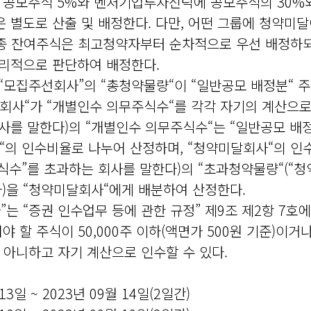
 공모주식 5%와 벤처기업투자신탁에 공모주식의 30%
은 별도로 산출 및 배정한다. 다만, 어떤 그룹에 청약미
최종 잔여주식은 최고청약자부터 순차적으로 우선 배정하되
합리적으로 판단하여 배정한다.
” 및 “모집주선회사”의 “총청약물량“이 “일반공모 배정분
회사“가 “개별인수 의무주식수“를 각각 자기의 계산으로
사를 말한다)의 “개별인수 의무주식수“는 “일반공모 배정
“의 인수비율로 나누어 산정하며, “청약미달회사“의 인
주식수”를 초과하는 회사를 말한다)의 “초과청약물량“(“
다)을 “청약미달회사“에게 배분하여 산정한다.
수회사”는 “증권 인수업무 등에 관한 규정” 제9조 제2항 
 할 주식이 50,000주 이하(액면가 500원 기준)이거
아니하고 자기 계산으로 인수할 수 있다.
13일 ~ 2023년 09월 14일(2일간)