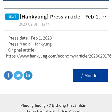
[Hankyung] Press article｜Feb 1, 2023
NEWS
2023-02-01
1277
- Press date : Feb 1, 2023
- Press Media : Hankyung
- Original article :
https://www.hankyung.com/economy/article/2023020176
/ Mục lục
Phương hướng xử lý thông tin cá nhân
thông báo về luật
bản đồ web